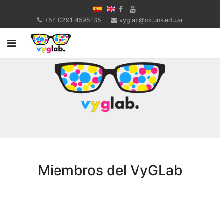
+54 0291 4595135
vyglab@cs.uns.edu.ar
Miembros del VyGLab